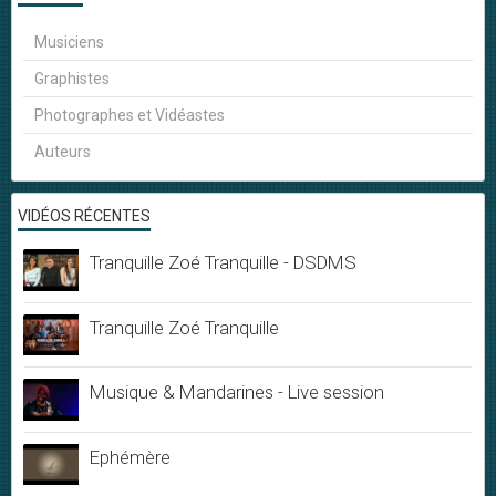
Musiciens
Graphistes
Photographes et Vidéastes
Auteurs
VIDÉOS RÉCENTES
Tranquille Zoé Tranquille - DSDMS
Tranquille Zoé Tranquille
Musique & Mandarines - Live session
Ephémère