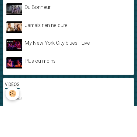
Du Bonheur
Jamais rien ne dure
My New-York City blues - Live
Plus ou moins
VIDÉOS
Vidéos
DERNIÈRES PHOTOS