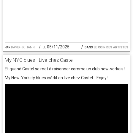
par
david-johann
le 05/11/2025
dans
le coin des artistes
My NYC blues - Live chez Castel
Et quand Castel se met à raisonner comme un club new-yorkais !
My New-York ity blues inédit en live chez Castel... Enjoy !