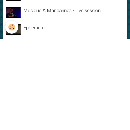
Musique & Mandarines - Live session
Ephémère
Du Bonheur
Jamais rien ne dure
My New-York City blues - Live
Plus ou moins
VIDÉOS