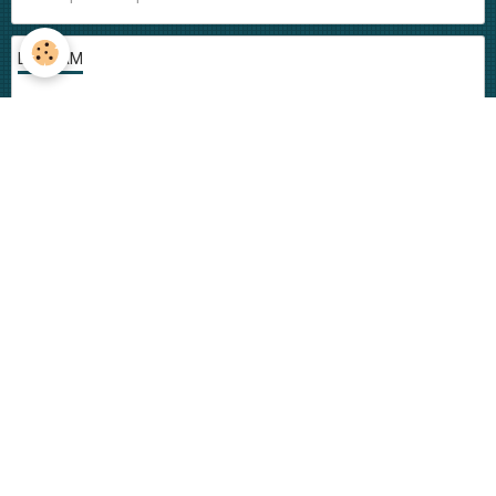
LA TEAM
Musiciens
Graphistes
Photographes et Vidéastes
Auteurs
VIDÉOS RÉCENTES
Tranquille Zoé Tranquille - DSDMS
Tranquille Zoé Tranquille
Musique & Mandarines - Live session