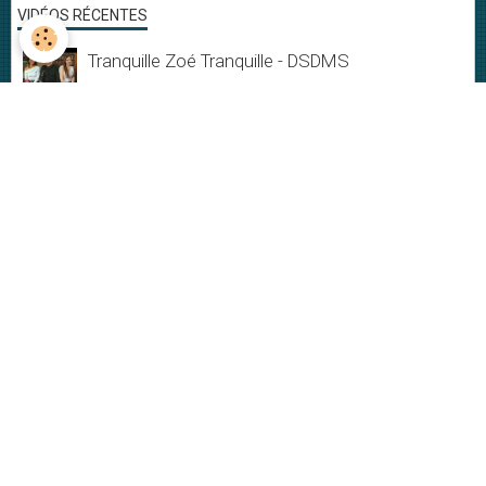
VIDÉOS RÉCENTES
Tranquille Zoé Tranquille - DSDMS
Tranquille Zoé Tranquille
Musique & Mandarines - Live session
Ephémère
Du Bonheur
Jamais rien ne dure
My New-York City blues - Live