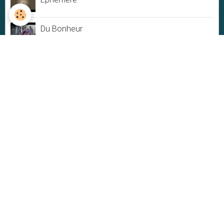
Du Bonheur
Jamais rien ne dure
My New-York City blues - Live
Plus ou moins
VIDÉOS
Vidéos
DERNIÈRES PHOTOS