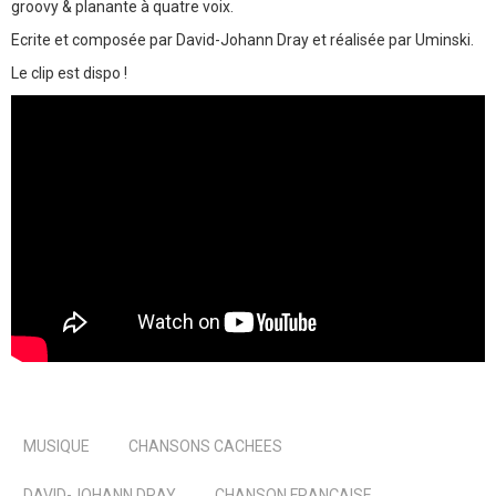
groovy & planante à quatre voix.
Ecrite et composée par David-Johann Dray et réalisée par Uminski.
Le clip est dispo !
MUSIQUE
CHANSONS CACHEES
DAVID-JOHANN DRAY
CHANSON FRANÇAISE