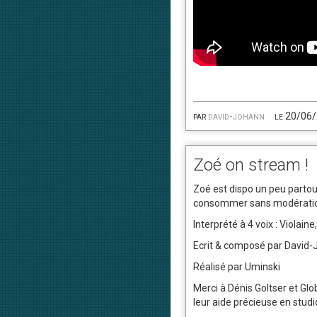
par
david-johann
le 20/06
Zoé on stream !
Zoé est dispo un peu partou
consommer sans modération
Interprété à 4 voix : Violain
Ecrit & composé par David-
Réalisé par Uminski
Merci à Dénis Goltser et Gl
leur aide précieuse en studi