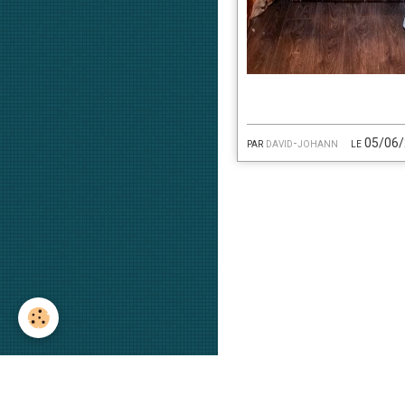
par
david-johann
le 05/06