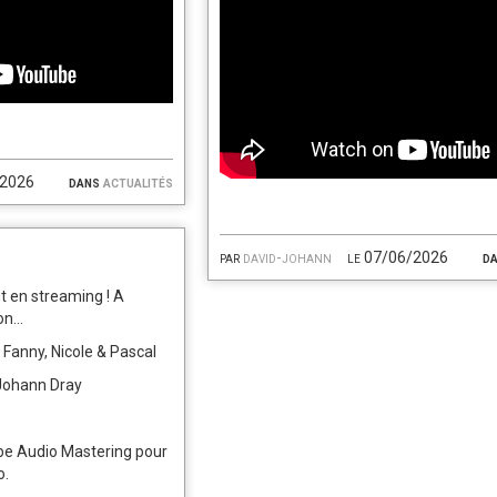
/2026
dans
actualités
par
david-johann
le 07/06/2026
d
t en streaming ! A
...
e, Fanny, Nicole & Pascal
Johann Dray
obe Audio Mastering pour
o.