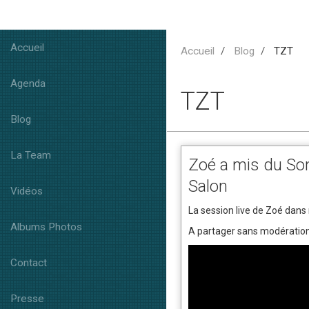
Accueil
Accueil
Blog
TZT
Agenda
TZT
Blog
La Team
Zoé a mis du S
Salon
Vidéos
La session live de Zoé dans 
Albums Photos
A partager sans modération.
Contact
Presse