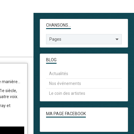
CHANSONS...
BLOG
Actualités
 manière...
Nos événements
1e siècle,
Le coin des artistes
atre voix.
ray et
MA PAGE FACEBOOK