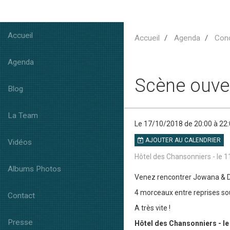
Accueil
Accueil
Agenda
Con
Agenda
Scène ouve
Blog
La Team
Le 17/10/2018
de 20:00
à 22
AJOUTER AU CALENDRIER
Vidéos
Hôtel des Chansonniers - le 11
Albums Photos
Venez rencontrer Jowana & Da
4 morceaux entre reprises sou
Contact
A très vite !
Presse
Hôtel des Chansonniers - le