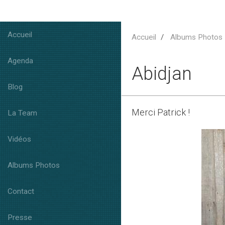
Accueil
Accueil
Albums Photos
Agenda
Abidjan
Blog
Merci Patrick !
La Team
Vidéos
Albums Photos
Contact
Presse