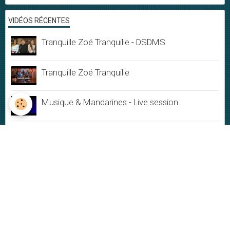
VIDÉOS RÉCENTES
Tranquille Zoé Tranquille - DSDMS
Tranquille Zoé Tranquille
Musique & Mandarines - Live session
Ephémère
Du Bonheur
Jamais rien ne dure
My New-York City blues - Live