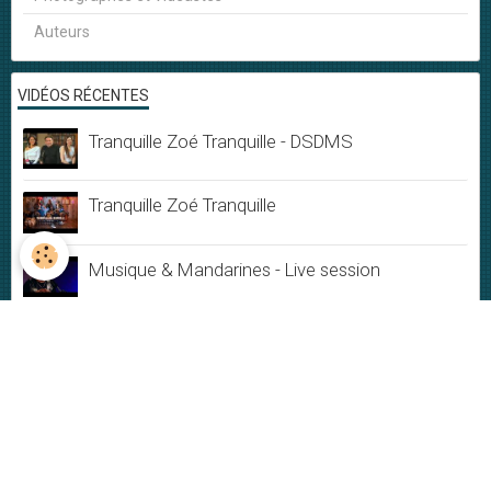
Auteurs
VIDÉOS RÉCENTES
Tranquille Zoé Tranquille - DSDMS
Tranquille Zoé Tranquille
Musique & Mandarines - Live session
Ephémère
Du Bonheur
Jamais rien ne dure