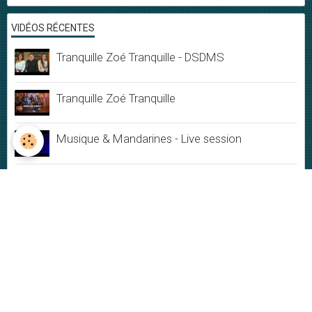
VIDÉOS RÉCENTES
Tranquille Zoé Tranquille - DSDMS
Tranquille Zoé Tranquille
Musique & Mandarines - Live session
Ephémère
Du Bonheur
Jamais rien ne dure
My New-York City blues - Live