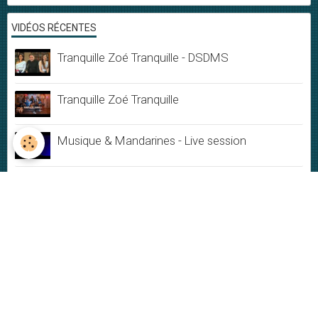
VIDÉOS RÉCENTES
Tranquille Zoé Tranquille - DSDMS
Tranquille Zoé Tranquille
Musique & Mandarines - Live session
Ephémère
Du Bonheur
Jamais rien ne dure
My New-York City blues - Live