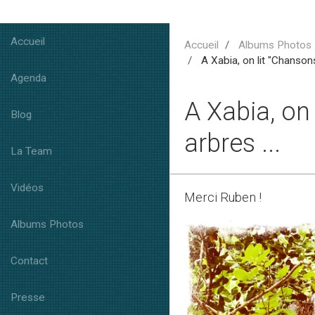
Accueil
Accueil
Albums Photos
A Xabia, on lit "Chanson
Agenda
A Xabia, on
Blog
arbres ...
La Team
Vidéos
Merci Ruben !
Albums Photos
Contact
Presse