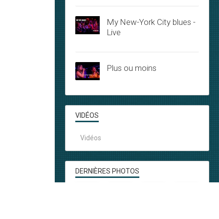
My New-York City blues -
Live
Plus ou moins
VIDÉOS
Vidéos
DERNIÈRES PHOTOS