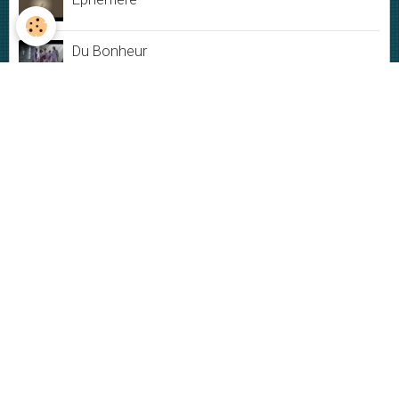
Du Bonheur
Jamais rien ne dure
My New-York City blues - Live
Plus ou moins
VIDÉOS
Vidéos
DERNIÈRES PHOTOS