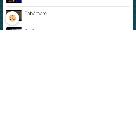
Ephémère
Du Bonheur
Jamais rien ne dure
My New-York City blues - Live
Plus ou moins
VIDÉOS
Vidéos