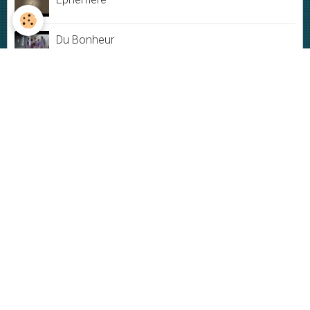
Du Bonheur
Jamais rien ne dure
My New-York City blues - Live
Plus ou moins
VIDÉOS
Vidéos
DERNIÈRES PHOTOS