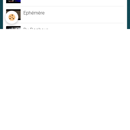
Ephémère
Du Bonheur
Jamais rien ne dure
My New-York City blues - Live
Plus ou moins
VIDÉOS
Vidéos