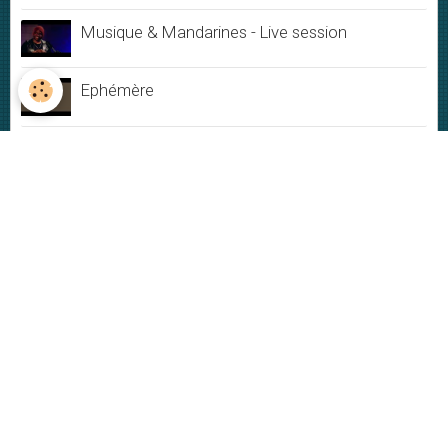
Musique & Mandarines - Live session
Ephémère
Du Bonheur
Jamais rien ne dure
My New-York City blues - Live
Plus ou moins
VIDÉOS
Vidéos