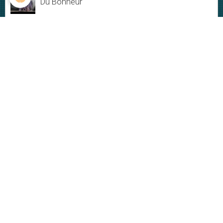
Du Bonheur
Jamais rien ne dure
My New-York City blues - Live
Plus ou moins
VIDÉOS
Vidéos
DERNIÈRES PHOTOS