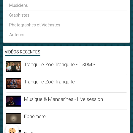
Musiciens
Graphistes
Photographes et Vidéastes
Auteurs
VIDÉOS RÉCENTES
Tranquille Zoé Tranquille - DSDMS
Tranquille Zoé Tranquille
Musique & Mandarines - Live session
Ephémère