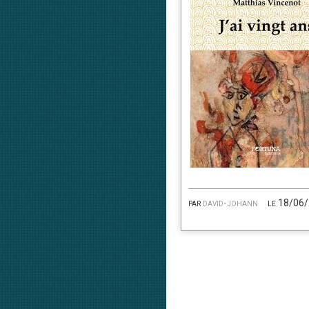
par
david-johann
le 18/06