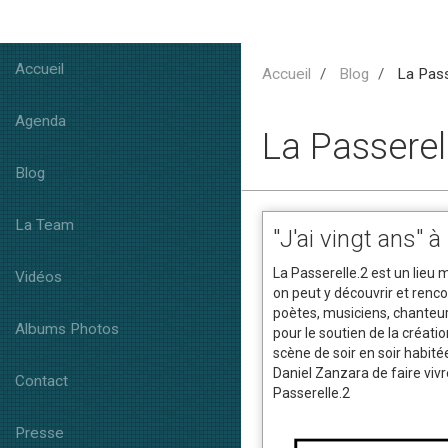
Accueil
Accueil
Blog
La Pass
Agenda
La Passerel
Blog
La Team
"J'ai vingt ans" à
La Passerelle.2 est un lieu 
Vidéos
on peut y découvrir et renco
poètes, musiciens, chanteur
Albums Photos
pour le soutien de la créati
scène de soir en soir habitée
Daniel Zanzara de faire vivr
Contact
Passerelle.2
Presse