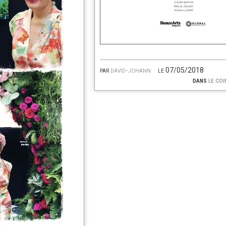
par
david-johann
le 07/05/2018
dans
le coi