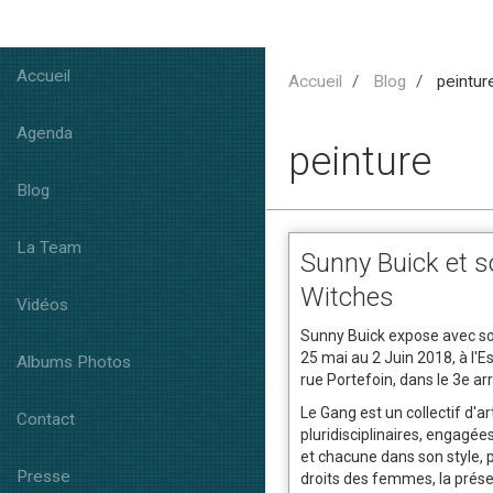
Accueil
Accueil
Blog
peintur
Agenda
peinture
Blog
La Team
Sunny Buick et 
Witches
Vidéos
Sunny Buick expose avec so
25 mai au 2 Juin 2018, à l'
Albums Photos
rue Portefoin, dans le 3e a
Le Gang est un collectif d'a
Contact
pluridisciplinaires, engagée
et chacune dans son style, 
Presse
droits des femmes, la prése