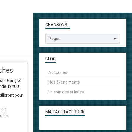
CHANSONS...
BLOG
ches
Actualités
ctif Gang of
Nos événements
r de 19h00 !
Le coin des artistes
illeront pour
tch?
MA PAGE FACEBOOK
u.be