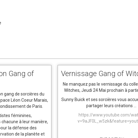
e
son Gang of
Vernissage Gang of Wit
Ne manquez pas le vernissage du colle
Witches, Jeudi 24 Mai prochain à parti
n gang de sorcières du
Sunny Buick et ses sorcières vous accue
Espace Léon Coeur Marais,
partager leurs créations ...
rrondissement de Paris.
https://www.youtube.com/wa
rtistes féminines,
v=9aJF0L_w5zk&feature=yout
s chacune à leur manière,
pour la défense des
rvation de la planète et