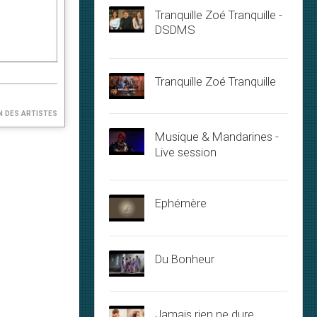
Tranquille Zoé Tranquille -
DSDMS
Tranquille Zoé Tranquille
n des artistes
Musique & Mandarines -
Live session
Ephémère
Du Bonheur
Jamais rien ne dure