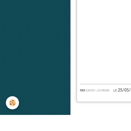
par
david-johann
le 25/05