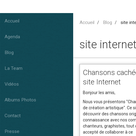
Accueil
Accueil
Blog
site int
Agenda
site interne
Blog
La Team
Chansons caché
site Internet
Vidéos
Bonjour les amis,
Albums Photos
Nous vous présentons "Cha
de création artistique". Ce 
découvrir des chansons origi
Contact
connaissance avec nos com
chanteurs, graphistes, tout 
Presse
accepté de collaborer à ce