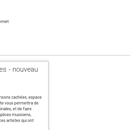
ernet
t
es - nouveau
nsons cachées, espace
site vous permettra de
nales, et de faire
plices musiciens,
ces artistes qui ont