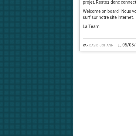
projet. Restez donc connect
Welcome on board ! Nous v
surf sur notre site Internet.
La Team.
par
david-johann
le 05/05