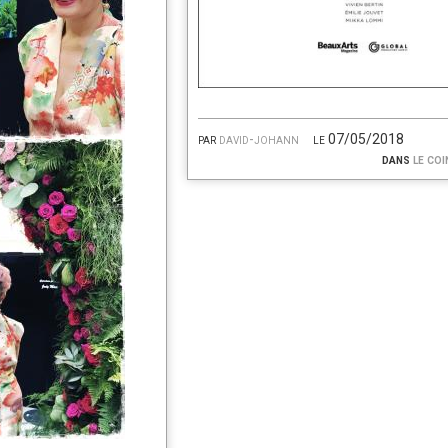
par
david-johann
le 07/05/2018
dans
le coi