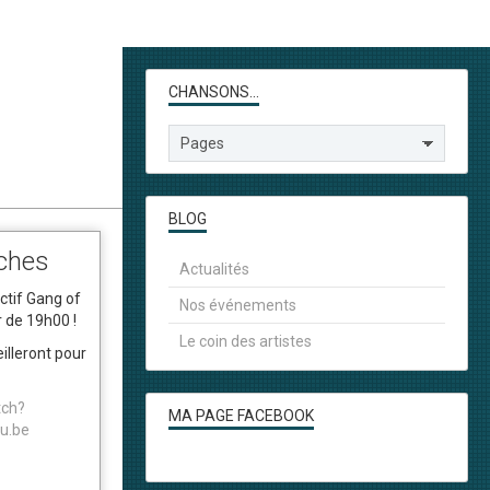
CHANSONS...
BLOG
ches
Actualités
ctif Gang of
Nos événements
r de 19h00 !
Le coin des artistes
illeront pour
tch?
MA PAGE FACEBOOK
u.be