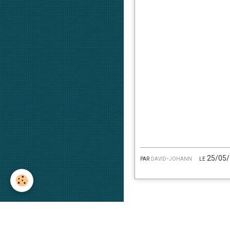
par
david-johann
le 25/05