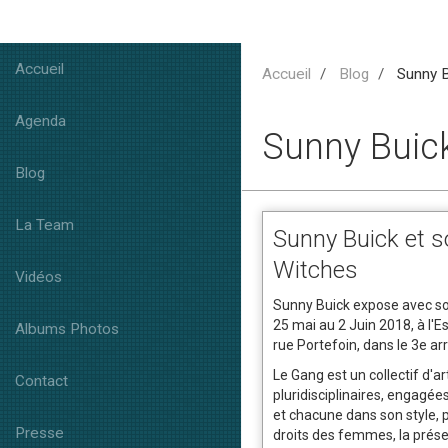
Accueil
Accueil
Blog
Sunny B
Agenda
Sunny Buic
Blog
La Team
Sunny Buick et 
Witches
Vidéos
Sunny Buick expose avec so
25 mai au 2 Juin 2018, à l'
Albums Photos
rue Portefoin, dans le 3e a
Le Gang est un collectif d'a
Contact
pluridisciplinaires, engagée
et chacune dans son style, 
Presse
droits des femmes, la prése