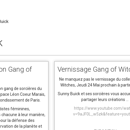
uick
k
son Gang of
Vernissage Gang of Wit
Ne manquez pas le vernissage du colle
Witches, Jeudi 24 Mai prochain à parti
n gang de sorcières du
Sunny Buick et ses sorcières vous accue
Espace Léon Coeur Marais,
partager leurs créations ...
rrondissement de Paris.
https://www.youtube.com/wa
rtistes féminines,
v=9aJF0L_w5zk&feature=yout
s chacune à leur manière,
pour la défense des
rvation de la planète et