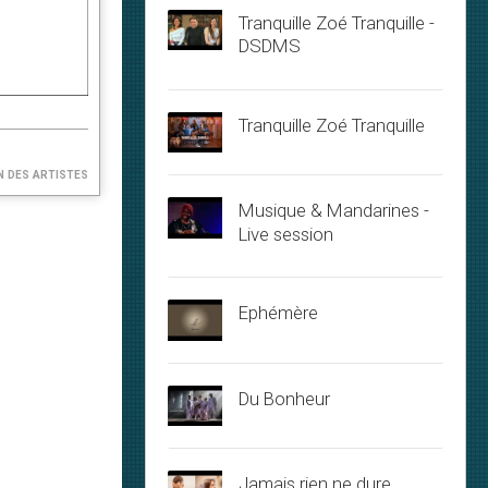
Tranquille Zoé Tranquille -
DSDMS
Tranquille Zoé Tranquille
n des artistes
Musique & Mandarines -
Live session
Ephémère
Du Bonheur
Jamais rien ne dure