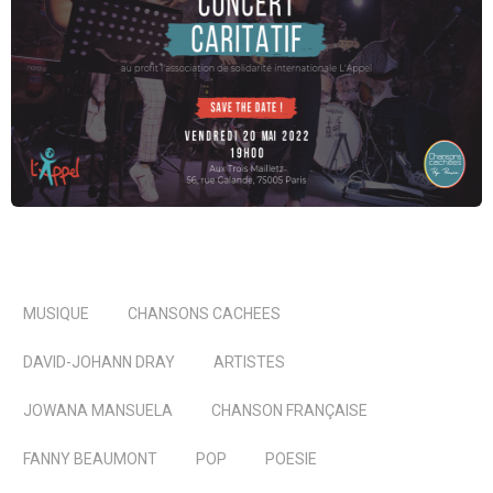
MUSIQUE
CHANSONS CACHEES
DAVID-JOHANN DRAY
ARTISTES
JOWANA MANSUELA
CHANSON FRANÇAISE
FANNY BEAUMONT
POP
POESIE