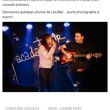
conseils précieux.
Découvrez quelques photos de Léa Maï ... jeune photographe à
suivre !
CHANSONS CACHEES
DAVID-JOHANN DRAY