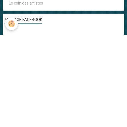
Le coin des artistes
MA PAGE FACEBOOK
AGENDA
Concerts
Signatures
A ne pas manquer
LA TEAM
Musiciens
Graphistes
Photographes et Vidéastes