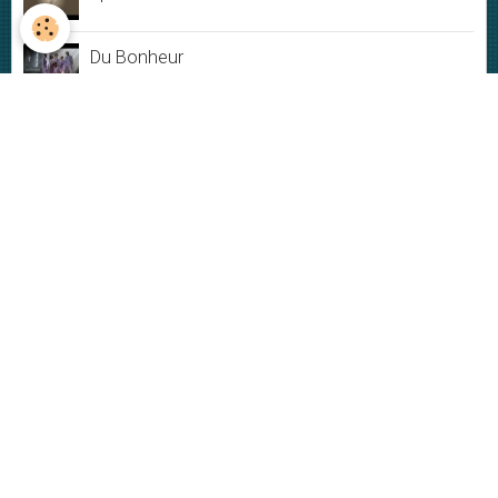
Du Bonheur
Jamais rien ne dure
My New-York City blues - Live
Plus ou moins
VIDÉOS
Vidéos
DERNIÈRES PHOTOS