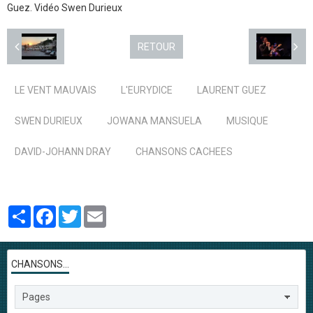
Guez. Vidéo Swen Durieux
RETOUR
LE VENT MAUVAIS
L'EURYDICE
LAURENT GUEZ
SWEN DURIEUX
JOWANA MANSUELA
MUSIQUE
DAVID-JOHANN DRAY
CHANSONS CACHEES
Partager
Facebook
Twitter
Email
CHANSONS...