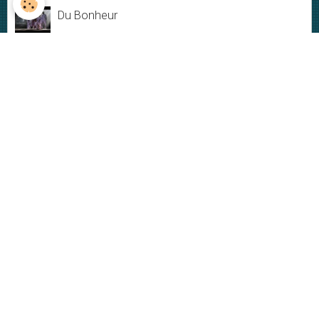
Du Bonheur
Jamais rien ne dure
My New-York City blues - Live
Plus ou moins
VIDÉOS
Vidéos
DERNIÈRES PHOTOS