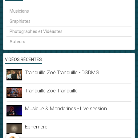
Musiciens
Graphistes
Photographes et Vidéastes
Auteurs
VIDÉOS RÉCENTES
Tranquille Zoé Tranquille - DSDMS
Tranquille Zoé Tranquille
Musique & Mandarines - Live session
Ephémère