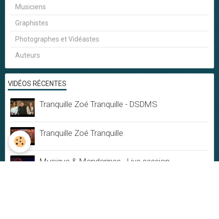
Musiciens
Graphistes
Photographes et Vidéastes
Auteurs
VIDÉOS RÉCENTES
Tranquille Zoé Tranquille - DSDMS
Tranquille Zoé Tranquille
Musique & Mandarines - Live session
Ephémère
Du Bonheur