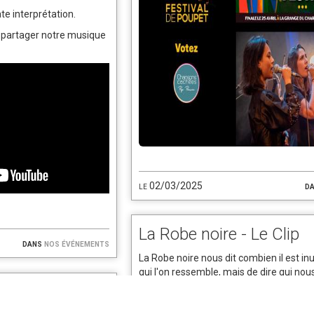
te interprétation.
s partager notre musique
le 02/03/2025
d
La Robe noire - Le Clip
dans
nos événements
La Robe noire nous dit combien il est inut
qui l'on ressemble, mais de dire qui n
Car nous sommes unique !
st dans mon
Aussi, loin des sons et des mots format