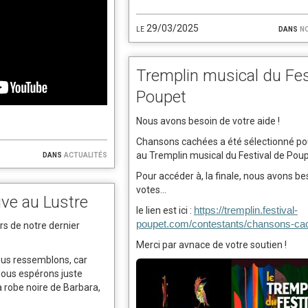
le 29/03/2025
dans
n
Tremplin musical du Fes
Poupet
Nous avons besoin de votre aide !
Chansons cachées a été sélectionné pou
dans
actualités
au Tremplin musical du Festival de Poup
Pour accéder à, la finale, nous avons be
votes...
ive au Lustre
le lien est ici :
https://tremplin.festival-
poupet.com/contestants/chansons-ca
ors de notre dernier
Merci par avnace de votre soutien !
 nous ressemblons, car
Nous espérons juste
la robe noire de Barbara,