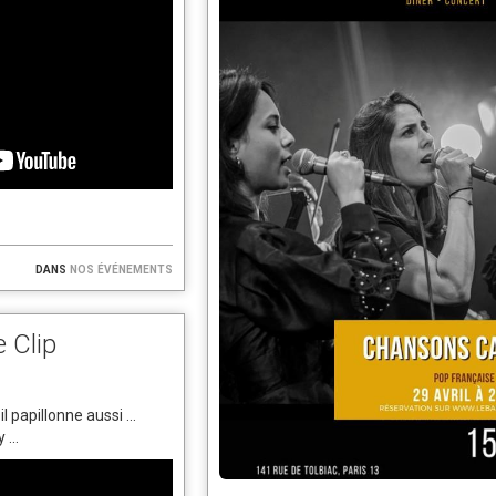
dans
nos événements
 Clip
l papillonne aussi ...
 ...