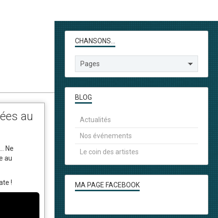
CHANSONS...
BLOG
ées au
Actualités
Nos événements
.. Ne
Le coin des artistes
e au
ate !
MA PAGE FACEBOOK