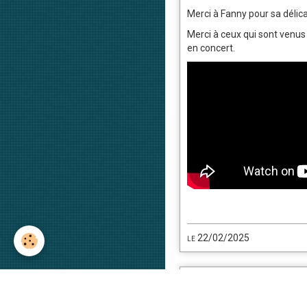
Merci à Fanny pour sa délica
Merci à ceux qui sont venu
en concert.
le 22/02/2025
La Robe noire e
salon