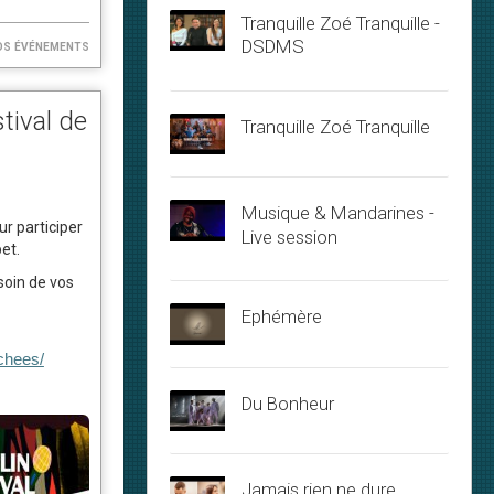
Tranquille Zoé Tranquille -
DSDMS
os événements
tival de
Tranquille Zoé Tranquille
Musique & Mandarines -
r participer
Live session
et.
soin de vos
Ephémère
chees/
Du Bonheur
Jamais rien ne dure