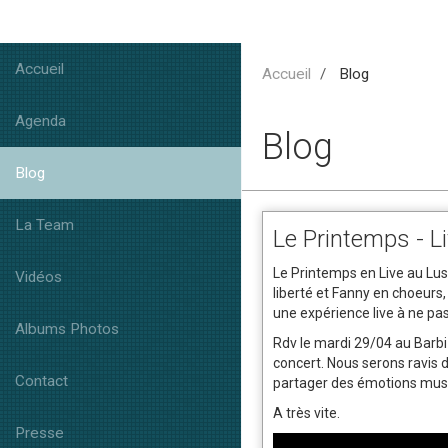
Accueil
Accueil
Blog
Agenda
Blog
Blog
La Team
Le Printemps - L
Le Printemps en Live au Lust
Vidéos
liberté et Fanny en choeurs,
une expérience live à ne p
Albums Photos
Rdv le mardi 29/04 au Barb
concert. Nous serons ravis d
Contact
partager des émotions mus
A très vite.
Presse