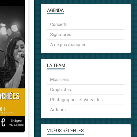
AGENDA
Concerts
Signatures
A ne pas manquer
LA TEAM
Musiciens
Graphistes
Photographes et Vidéastes
Auteurs
VIDÉOS RÉCENTES