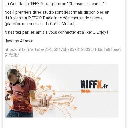
La Web Radio RIFFX.fr programme "Chansons cachées" !
Nos 4 premiers titres studio sont désormais disponibles en
diffusion sur RIFFX.fr Radio indé dénicheuse de talents
(plateforme musicale du Crédit Mutuel).
N'hésitez pas les amis à vous connecter et à liker ... Enjoy !
Jowana & David
https://riffx.fr/artiste/274d5247dbe85e312d33d1fd3d1e846ea2
51fc9b/