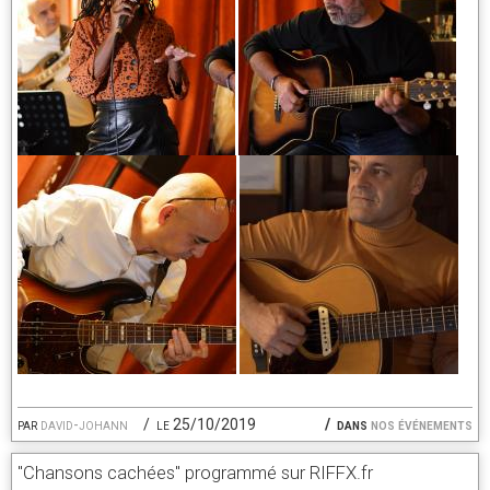
par
david-johann
le 25/10/2019
dans
nos événements
"Chansons cachées" programmé sur RIFFX.fr