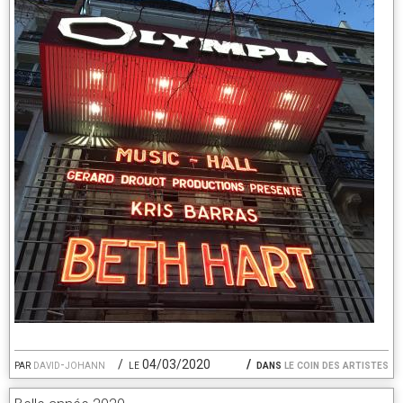
par
david-johann
le 04/03/2020
dans
le coin des artistes