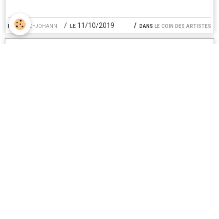
par
david-johann
le 11/10/2019
dans
le coin des artistes
Antoine Holler au Caveau des Oubliettes !
Du Blues qui envoie aux Caveau des Oubliettes !
Découvrez Antoine Holler et ses musiciens. Une incroyable
cession de blues et de soul music, samedi soir au Caveau des
Oubliettes avec des compos et des reprises de BB King, Clapton et
bien d'autres ... Les New-Yorkais n'ont qu'a bien se tenir, car ça
groove sévère en plein coeur de Paris !
Un coup de coeur de Chansons cachées qu'il est agréable de
partager avec vous !
http://www.antoineholler.com/