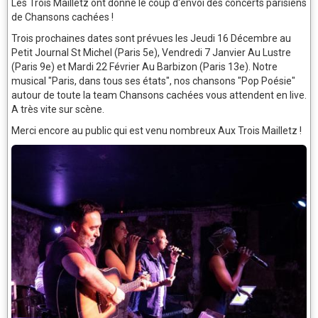
Les Trois Mailletz ont donné le coup d'envoi des concerts parisiens
de Chansons cachées !
Trois prochaines dates sont prévues les Jeudi 16 Décembre au
Petit Journal St Michel (Paris 5e), Vendredi 7 Janvier Au Lustre
(Paris 9e) et Mardi 22 Février Au Barbizon (Paris 13e). Notre
musical "Paris, dans tous ses états", nos chansons "Pop Poésie"
autour de toute la team Chansons cachées vous attendent en live.
A très vite sur scène.
Merci encore au public qui est venu nombreux Aux Trois Mailletz !