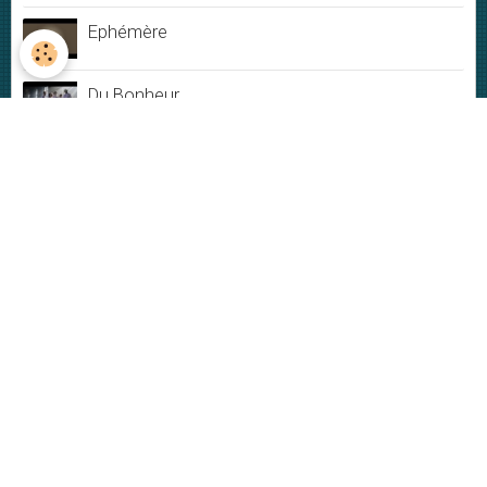
Ephémère
Du Bonheur
Jamais rien ne dure
My New-York City blues - Live
Plus ou moins
VIDÉOS
Vidéos
DERNIÈRES PHOTOS