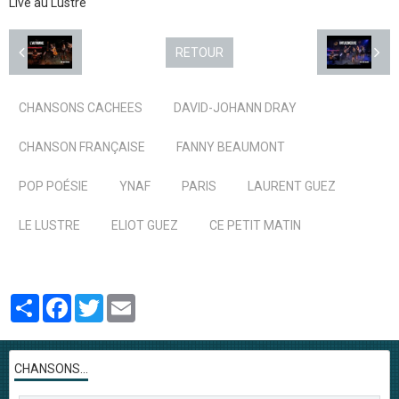
Live au Lustre
RETOUR
CHANSONS CACHEES
DAVID-JOHANN DRAY
CHANSON FRANÇAISE
FANNY BEAUMONT
POP POÉSIE
YNAF
PARIS
LAURENT GUEZ
LE LUSTRE
ELIOT GUEZ
CE PETIT MATIN
Partager
Facebook
Twitter
Email
CHANSONS...