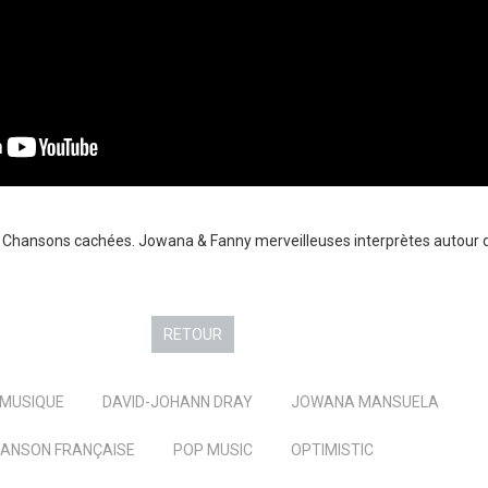
m Chansons cachées. Jowana & Fanny merveilleuses interprètes autour
RETOUR
MUSIQUE
DAVID-JOHANN DRAY
JOWANA MANSUELA
ANSON FRANÇAISE
POP MUSIC
OPTIMISTIC