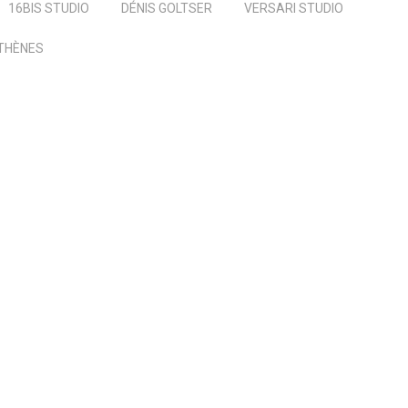
16BIS STUDIO
DÉNIS GOLTSER
VERSARI STUDIO
ATHÈNES