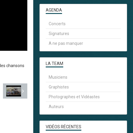
AGENDA
Concerts
Signatures
A ne pas manquer
LA TEAM
 des chansons
Musiciens
Graphistes
Photographes et Vidéastes
Auteurs
VIDÉOS RÉCENTES