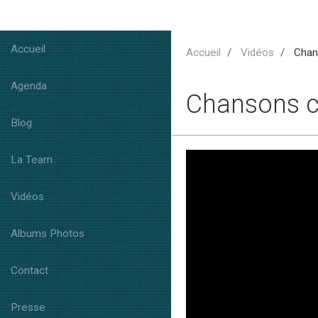
Accueil
Accueil
Vidéos
Chans
Agenda
Chansons c
Blog
La Team
Vidéos
Albums Photos
Contact
Presse